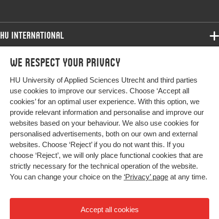
HU International
Programmes
We respect your privacy
Programmes
Admissions
HU University of Applied Sciences Utrecht and third parties
Bachelor
More HU Sites
Study at HU
use cookies to improve our services. Choose ‘Accept all
Exchange
cookies’ for an optimal user experience. With this option, we
About HU
HU NL
provide relevant information and personalise and improve our
Master
websites based on your behaviour. We also use cookies for
Contact
Impact your future
HU Research
All programmes
personalised advertisements, both on our own and external
Newsletter
HU Collaboration
websites. Choose ‘Reject’ if you do not want this. If you
choose ‘Reject’, we will only place functional cookies that are
HU Library
strictly necessary for the technical operation of the website.
You can change your choice on the
‘Privacy’ page
at any time.
Colophon
Privacy
Accept all cookies