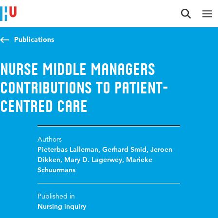
Jump to content
Jump to navigation
Jump to search
Publications
Nurse Middle Managers
contributions to patient-
centred care
Authors
Pieterbas Lalleman
,
Gerhard Smid
,
Jeroen
Dikken
,
Mary D. Lagerwey
,
Marieke
Schuurmans
Published in
Nursing inquiry