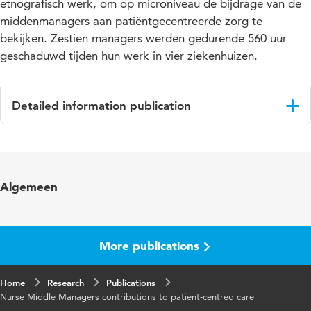
etnografisch werk, om op microniveau de bijdrage van de
middenmanagers aan patiëntgecentreerde zorg te
bekijken. Zestien managers werden gedurende 560 uur
geschaduwd tijden hun werk in vier ziekenhuizen.
Detailed information publication
Language
English
Published
Nursing inquiry
Algemeen
in
Year and
24 4
volume
More publications
Key words
clinical leadership, nurse middle managers,
Home
Research
patient-centred care
Publications
Nurse Middle Managers contributions to patient-centred care