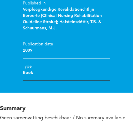
Published in
Verpleegkundige Revalidatierichtlijn
Beroerte [Clinical Nursing Rehabilitation
Guideline Stroke]; Hafsteinsdóttir, T.B. &
Schuurmans, M.J.
Publication date
2009
Type
Book
Summary
Geen samenvatting beschikbaar / No summary available