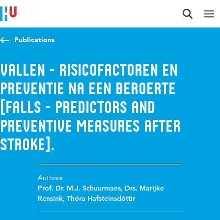
Jump to content
Jump to navigation
Jump to search
Publications
Vallen - risicofactoren en
preventie na een beroerte
[Falls - predictors and
preventive measures after
stroke].
Authors
Prof. Dr. M.J. Schuurmans
,
Drs. Marijke
Rensink
,
Thóra Hafsteinsdóttir