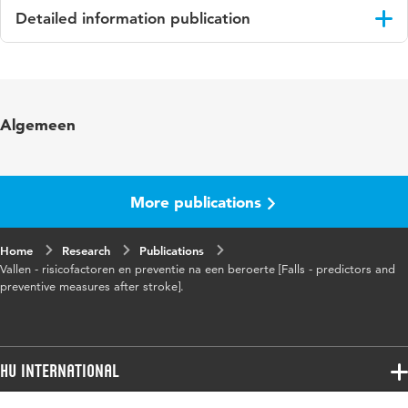
Detailed information publication
Language
English
Published
Verpleegkundige Revalidatierichtlijn Beroerte
Algemeen
in
[Clinical Nursing Rehabilitation Guideline
Stroke]; Hafsteinsdóttir, T.B. & Schuurmans,
M.J.
More publications
Home
Research
Publications
Vallen - risicofactoren en preventie na een beroerte [Falls - predictors and
preventive measures after stroke].
HU International